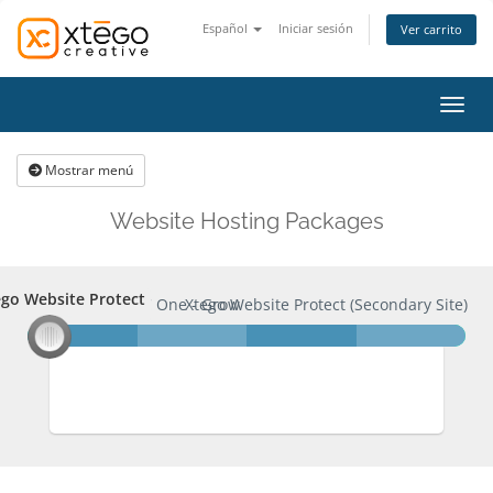
Español
Iniciar sesión
Ver carrito
Activ
Mostrar menú
Website Hosting Packages
go Website Protect
ego Website Protect
XC One - Grow
Xtego Website Protect (Secondary Site)