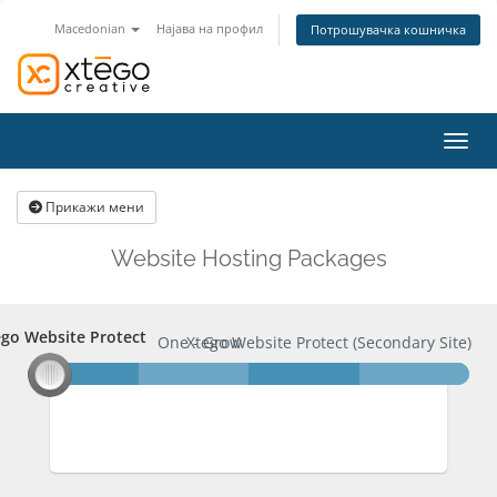
Macedonian
Најава на профил
Потрошувачка кошничка
Вклуч
Прикажи мени
Website Hosting Packages
go Website Protect
ego Website Protect
XC One - Grow
Xtego Website Protect (Secondary Site)