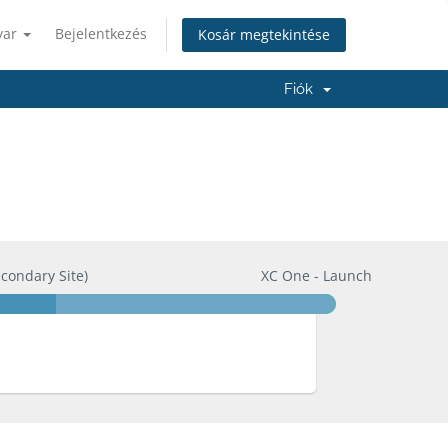
yar
Bejelentkezés
Kosár megtekintése
Fiók
econdary Site)
XC One - Launch