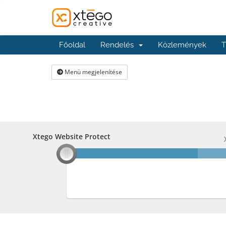
Főoldal
Rendelés
Közlemények
T
Menü megjelenítése
Xtego Website Protect
Xtego Website Protect