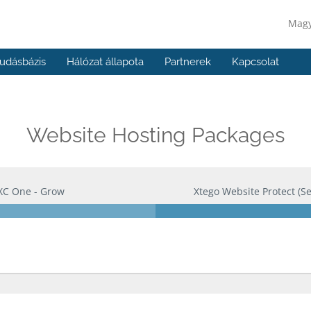
Mag
udásbázis
Hálózat állapota
Partnerek
Kapcsolat
Website Hosting Packages
XC One - Grow
Xtego Website Protect (S