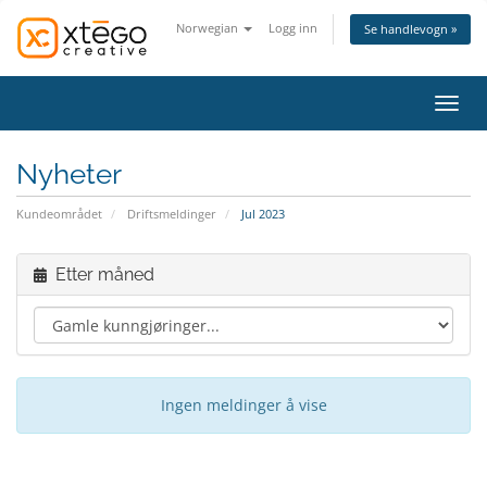
Norwegian
Logg inn
Se handlevogn »
Bytt 
Nyheter
Kundeområdet
Driftsmeldinger
Jul 2023
Etter måned
Ingen meldinger å vise