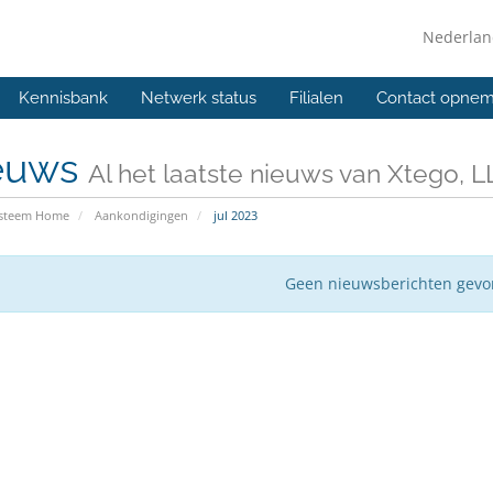
Nederla
Kennisbank
Netwerk status
Filialen
Contact opne
euws
Al het laatste nieuws van Xtego, L
ysteem Home
Aankondigingen
jul 2023
Geen nieuwsberichten gev