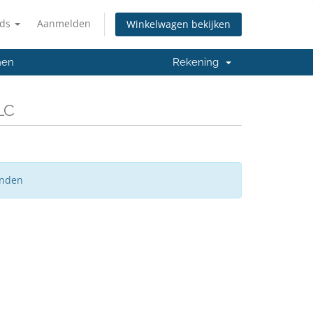
nds
Aanmelden
Winkelwagen bekijken
men
Rekening
LC
onden