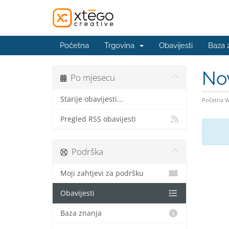
Početna
Trgovina
Obavijesti
Baza 
No
Po mjesecu
Starije obavijesti...
Početna 
Pregled RSS obavijesti
Podrška
Moji zahtjevi za podršku
Obavijesti
Baza znanja