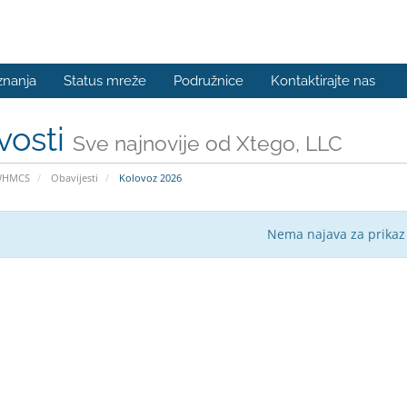
znanja
Status mreže
Podružnice
Kontaktirajte nas
vosti
Sve najnovije od Xtego, LLC
WHMCS
Obavijesti
Kolovoz 2026
Nema najava za prikaz